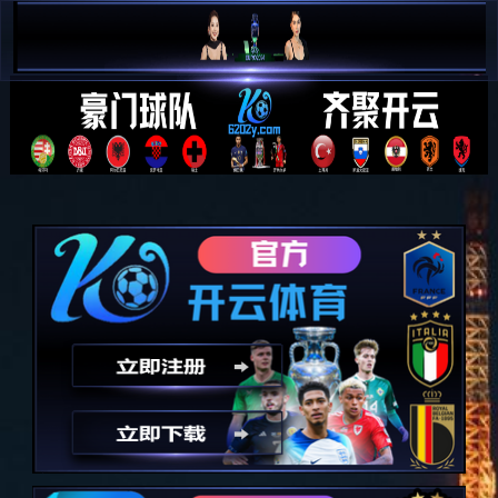
乐鱼(中国)leyu·集团科技
股份有限公司-官方网站
产品中心
PRODUCT CENTER
当前位置：
首页
>
产品中心
>
镇痛镇定类