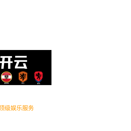
当前位置：
首页
>
关于leyu
>
公司荣誉
南通常佑