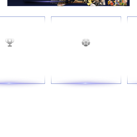
业社会责任建设十强证书
江苏省守合同重信用