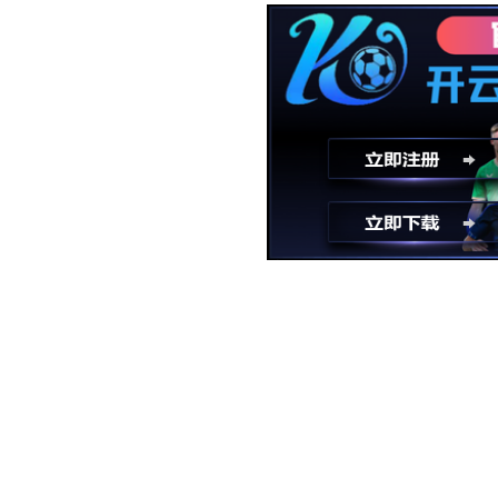
2022年度天宁区五星企业
2
绿色生态 先进集体
常州市