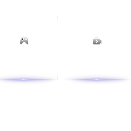
企业
江苏省企业社会责任建设典范
<
1
2
3
4
5
···
>