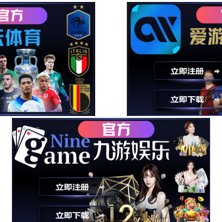
022年度重大贡献企业
属地税收贡献奖
工业质量管理标杆企业
常州市平安企业