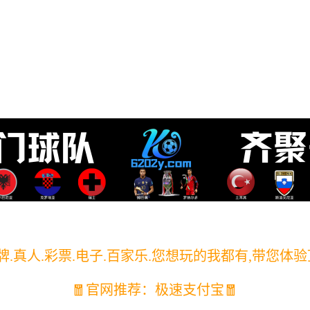
企业文化
公司荣誉