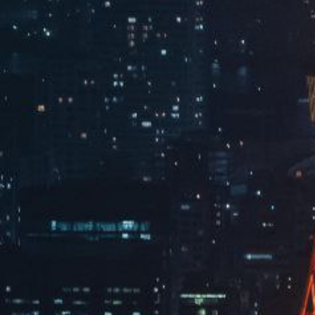
复方硫酸双肼屈嗪片
卡托普利片
马来酸依那普利片
氢氯噻嗪片
替米沙坦胶囊
盐酸可乐定片