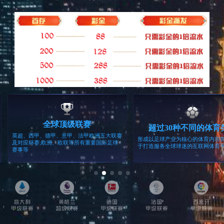
12月12日上午，2025届常青生转正仪式顺利举
行，标志着「常青生」们在180天的试用期里，完成
了从青涩到从容、从校园到职场的第一程蜕变。公司
党委书记、总经理陈叶参加仪式，仪式由人力资源部