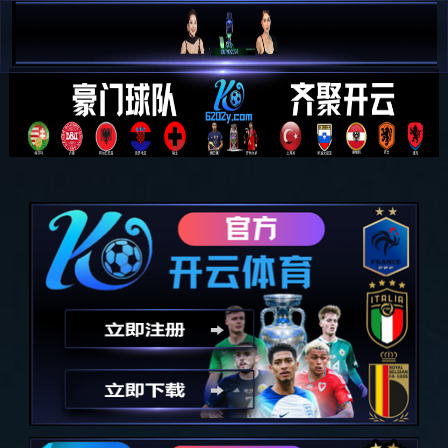
乐鱼(中国)leyu·集团科技
股份有限公司-官方网站
新闻中心
NEWS CENTER
当前位置：
首页
>
新闻中心
>
公司新闻